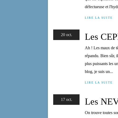
défectueuse et l'hyd
LIRE LA SUITE
Les CE
20 oct.
Ah ! Les maux de têt
répandu. Bien sûr, i
plus puissants les u
blog, je suis un...
LIRE LA SUITE
Les NE
17 oct.
On trouve toutes sort