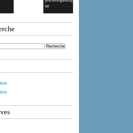
ue
erche
tion
tion
ives