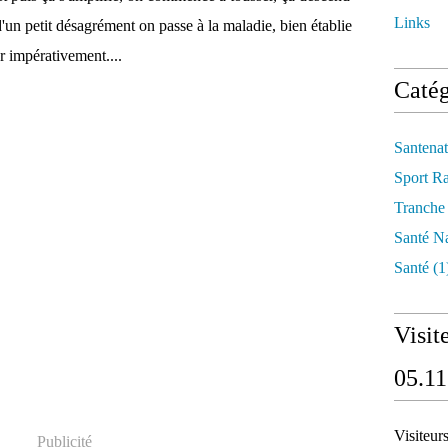
Links
d'un petit désagrément on passe à la maladie, bien établie
er impérativement....
Catég
Santenat
Sport R
Tranche
Santé Na
Santé
(1
Visit
05.11
Visiteur
Publicité