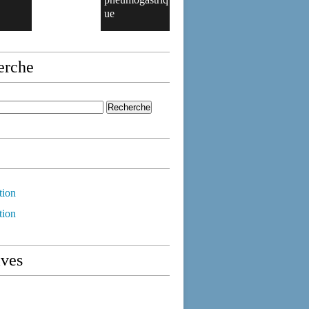
ue
erche
tion
tion
ives