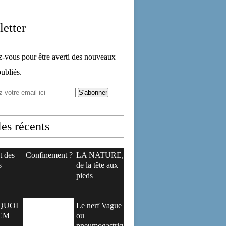
etter
vous pour être averti des nouveaux
publiés.
les récents
t des
Confinement ?
LA NATURE,
s
de la tête aux
pieds
QUOI
Le nerf Vague
CM
ou
pneumogastriq