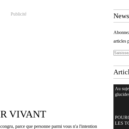
Publicité
Newsl
Abonnez-
articles 
Artic
Au suje
glucide
R VIVANT
POUR
LES T
ncongru, parce que personne parmi vous n'a l'intention