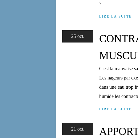
?
LIRE LA SUITE
CONTR
25 oct.
MUSCU
C'est la mauvaise sai
Les nageurs par exe
dans une eau trop f
humide les contractu
LIRE LA SUITE
APPORT
21 oct.