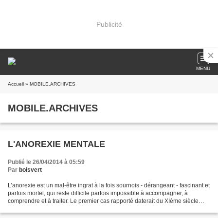
Publicité
MENU
Accueil
» MOBILE.ARCHIVES
MOBILE.ARCHIVES
L'ANOREXIE MENTALE
Publié le 26/04/2014 à 05:59
Par
boisvert
L’anorexie est un mal-être ingrat à la fois sournois - dérangeant - fascinant et
parfois mortel, qui reste difficile parfois impossible à accompagner, à
comprendre et à traiter. Le premier cas rapporté daterait du XIème siècle
avec AVICENNE médecin et...