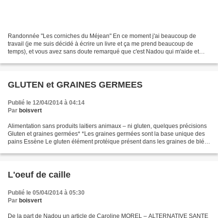
Randonnée "Les corniches du Méjean" En ce moment j'ai beaucoup de
travail (je me suis décidé à écrire un livre et ça me prend beaucoup de
temps), et vous avez sans doute remarqué que c'est Nadou qui m'aide et
aujourd'hui encore elle m'a fait passer un...
GLUTEN et GRAINES GERMEES
Publié le 12/04/2014 à 04:14
Par
boisvert
Alimentation sans produits laitiers animaux – ni gluten, quelques précisions
Gluten et graines germées* *Les graines germées sont la base unique des
pains Essène Le gluten élément protéique présent dans les graines de blé –
épeautre – seigle – avoine...
L'oeuf de caille
Publié le 05/04/2014 à 05:30
Par
boisvert
De la part de Nadou un article de Caroline MOREL – ALTERNATIVE SANTE