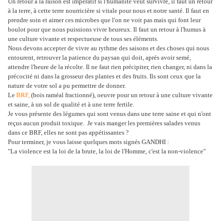
Un retour à la raison est impératif si l'humanité veut survivre, il faut un retour
à la terre, à cette terre nourricière si vitale pour nous et notre santé. Il faut en
prendre soin et aimer ces microbes que l'on ne voit pas mais qui font leur
boulot pour que nous puissions vivre heureux. Il faut un retour à l'humus à
une culture vivante et respectueuse de tous ses éléments.
Nous devons accepter de vivre au rythme des saisons et des choses qui nous
entourent, retrouver la patience du paysan qui doit, aprés avoir semé,
attendre l'heure de la récolte. Il ne faut rien précipiter, rien changer, ni dans la
précocité ni dans la grosseur des plantes et des fruits. Ils sont ceux que la
nature de votre sol a pu permettre de donner.
Le
BRF,
(bois raméal fractionné), oeuvre pour un retour à une culture vivante
et saine, à un sol de qualité et à une terre fertile.
Je vous présente des légumes qui sont venus dans une terre saine et qui n'ont
reçus aucun produit toxique. Je vais manger les premières salades venus
dans ce BRF, elles ne sont pas appétissantes ?
Pour terminer, je vous laisse quelques mots signés GANDHI :
"La violence est la loi de la brute, la loi de l'Homme, c'est la non-violence"