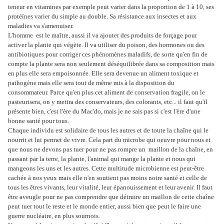
teneur en vitamines par exemple peut varier dans la proportion de 1 à 10, ses
protéïnes varier du simple au double. Sa résistance aux insectes et aux
maladies va s'amenuiser.
L'homme est le maître, aussi il va ajouter des produits de forçage pour
activer la plante qui végète. Il va utiliser du poison, des hormones ou des
antibiotiques pour corriger ces phénomènes maladifs, de sorte qu'en fin de
compte la plante sera non seulement déséquilibrée dans sa composition mais
en plus elle sera empoisonnée. Elle sera devenue un aliment toxique et
pathogène mais elle sera tout de même mis à la disposition du
consommateur. Parce qu'en plus cet aliment de conservation fragile, on le
pasteurisera, on y mettra des conservateurs, des colorants, etc... il faut qu'il
présente bien, c'est l'ère du Mac'do, mais je ne sais pas si c'est l'ère d'une
bonne santé pour tous.
Chaque individu est solidaire de tous les autres et de toute la chaîne qui le
nourrit et lui permet de vivre. Cela part du microbe qui oeuvre pour nous et
que nous ne devons pas tuer pour ne pas rompre un maillon de la chaîne, en
passant par la terre, la plante, l'animal qui mange la plante et nous qui
mangeons les uns et les autres. Cette multitude microbienne est peut-être
cachée à nos yeux mais elle n'en soutient pas moins notre santé et celle de
tous les êtres vivants, leur vitalité, leur épanouissement et leur avenir. Il faut
être aveugle pour ne pas comprendre que détruire un maillon de cette chaîne
peut tuer tout le reste et le monde entier, aussi bien que peut le faire une
guerre nucléaire, en plus sournois.