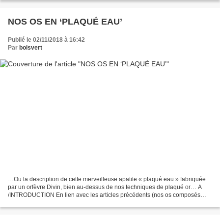
NOS OS EN ‘PLAQUÉ EAU’
Publié le 02/11/2018 à 16:42
Par
boisvert
…Ou la description de cette merveilleuse apatite « plaqué eau » fabriquée
par un orfèvre Divin, bien au-dessus de nos techniques de plaqué or… A
/INTRODUCTION En lien avec les articles précédents (nos os composés
d’eaux), nous allons resituer topographiquement...