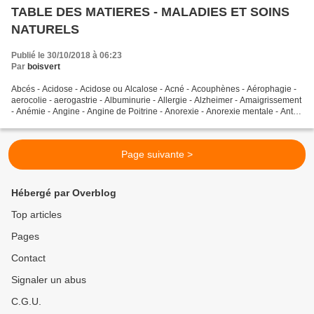
TABLE DES MATIERES - MALADIES ET SOINS
NATURELS
Publié le 30/10/2018 à 06:23
Par
boisvert
Abcés - Acidose - Acidose ou Alcalose - Acné - Acouphènes - Aérophagie -
aerocolie - aerogastrie - Albuminurie - Allergie - Alzheimer - Amaigrissement
- Anémie - Angine - Angine de Poitrine - Anorexie - Anorexie mentale - Anti-
kilos - Anticancer - Anxiété...
Page suivante >
Hébergé par Overblog
Top articles
Pages
Contact
Signaler un abus
C.G.U.