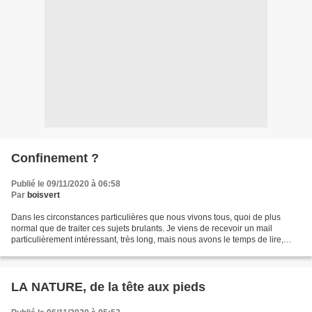
Confinement ?
Publié le 09/11/2020 à 06:58
Par
boisvert
Dans les circonstances particulières que nous vivons tous, quoi de plus
normal que de traiter ces sujets brulants. Je viens de recevoir un mail
particulièrement intéressant, très long, mais nous avons le temps de lire,
vous ne le regretterez pas. https://www.lefigaro.fr/vox/politique/vouloir-
arreter-une-epidemie-avec-le-confinement-c-est-comme-vouloir-arreter-la-
mer-avec-ses-bras-20201106?
utm_medium=Social&utm_source=Facebook&fbclid=IwAR0lXGJIi6JXCyAVF
LA NATURE, de la tête aux pieds
uukS1y0K6_Aic7ZF0X8sO4-
1UX8Ni4vtyOyDtGC63Y#Echobox=1604747762...