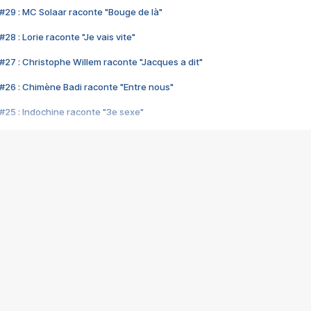
#29 : MC Solaar raconte "Bouge de là"
28 : Lorie raconte "Je vais vite"
#27 : Christophe Willem raconte "Jacques a dit"
#26 : Chimène Badi raconte "Entre nous"
#25 : Indochine raconte "3e sexe"
#24 : Zaho raconte "C'est chelou"
#23 : Patrick Bruel raconte "Au café des délices"
#22 : Kyo raconte "Le chemin"
#21 : Nolwenn Leroy raconte "Cassé"
#20 : Patrick Hernandez raconte "Born to be alive"
#19 : Lorie raconte "Près de moi"
#18 : Michael Jones raconte "A nos actes manqués" (avec Jean-Jacque