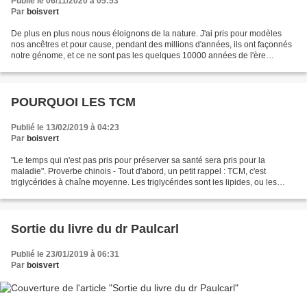
Publié le 06/11/2020 à 05:53
Par
boisvert
De plus en plus nous nous éloignons de la nature. J'ai pris pour modèles
nos ancêtres et pour cause, pendant des millions d'années, ils ont façonnés
notre génome, et ce ne sont pas les quelques 10000 années de l'ère
moderne qui y changent quelque chose....
POURQUOI LES TCM
Publié le 13/02/2019 à 04:23
Par
boisvert
"Le temps qui n'est pas pris pour préserver sa santé sera pris pour la
maladie". Proverbe chinois - Tout d'abord, un petit rappel : TCM, c'est
triglycérides à chaîne moyenne. Les triglycérides sont les lipides, ou les
matières grasses, et il en existe...
Sortie du livre du dr Paulcarl
Publié le 23/01/2019 à 06:31
Par
boisvert