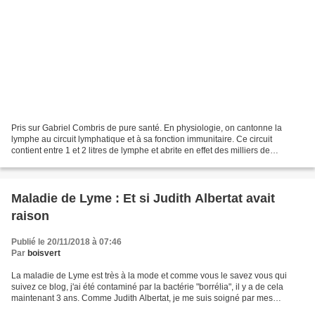
Pris sur Gabriel Combris de pure santé. En physiologie, on cantonne la
lymphe au circuit lymphatique et à sa fonction immunitaire. Ce circuit
contient entre 1 et 2 litres de lymphe et abrite en effet des milliers de
globules blancs qui neutralisent les...
Maladie de Lyme : Et si Judith Albertat avait
raison
Publié le 20/11/2018 à 07:46
Par
boisvert
La maladie de Lyme est très à la mode et comme vous le savez vous qui
suivez ce blog, j'ai été contaminé par la bactérie "borrélia", il y a de cela
maintenant 3 ans. Comme Judith Albertat, je me suis soigné par mes
propres moyens étant donné que la médecine...