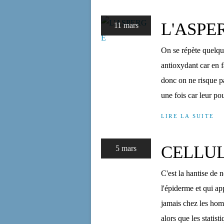
L'ASPE
11 mars
On se répète quelque
antioxydant car en fa
donc on ne risque pa
une fois car leur po
LIRE LA SUITE
CELLUL
5 mars
C'est la hantise de
l'épiderme et qui a
jamais chez les ho
alors que les statist