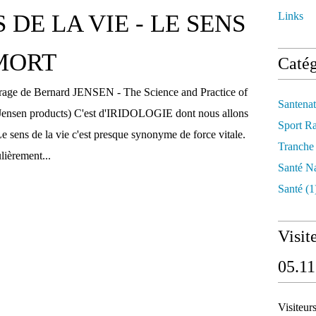
 DE LA VIE - LE SENS
Links
MORT
Catég
vrage de Bernard JENSEN - The Science and Practice of
Santenat
 Jensen products) C'est d'IRIDOLOGIE dont nous allons
Sport R
Le sens de la vie c'est presque synonyme de force vitale.
Tranche
ulièrement...
Santé Na
Santé
(1
Visit
05.11
Visiteur