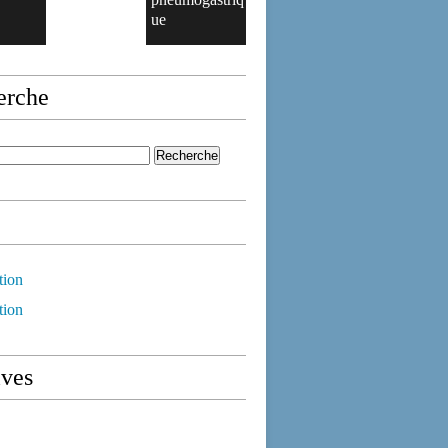
ue
erche
tion
tion
ives