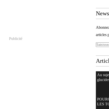
Newsl
Abonnez-
articles 
Publicité
Artic
Au suje
glucide
POUR
LES T