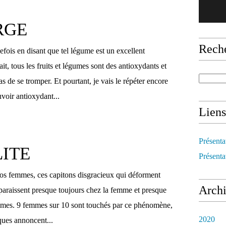
RGE
Rech
fois en disant que tel légume est un excellent
it, tous les fruits et légumes sont des antioxydants et
s de se tromper. Et pourtant, je vais le répéter encore
uvoir antioxydant...
Liens
Présenta
ITE
Présenta
 nos femmes, ces capitons disgracieux qui déforment
Arch
pparaissent presque toujours chez la femme et presque
mmes. 9 femmes sur 10 sont touchés par ce phénomène,
2020
iques annoncent...