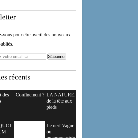
etter
vous pour être averti des nouveaux
publiés.
les récents
t des
Confinement ?
LA NATURE,
s
de la tête aux
pieds
QUOI
Le nerf Vague
CM
ou
pneumogastriq